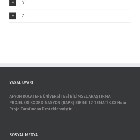
Y
Z
YASAL UYARI
AFYON KOCATEPE ÜNİVERSİTESİ
BİLİMSEL ARAŞTIRMA
PROJELERİ KOORDİNASYON (BAPK) BİRİMİ 17. TEMATİK.08 Nolu
Proje Tarafından Desteklenmiştir.
SOSYAL MEDYA