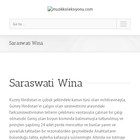
Go to...
Saraswati Wina
Saraswati Wina
Kuzey Hindistan’ın çubuk şeklindeki kanun türü olan vichitravinayla,
Güney Hindistan’ın çalgısı olan
saraswativina
arasındaki
fark;
saraswativina
nın tellerin çekilmesi vasıtasıyla çalınan bir çalgı
olmasıdır. Geniş olan boyun kısmında balmumuyla tutturulmuş ve
pirinçten yapılmış 24 adet perde mevcuttur ve bunlar yarım ve
yuvarlak tahtadan bir rezonatörden geçmektedir. Anahtarların
bulunduğu tahta, ejderha kafasıyla süslenmiştir. Altında ise tutmayı