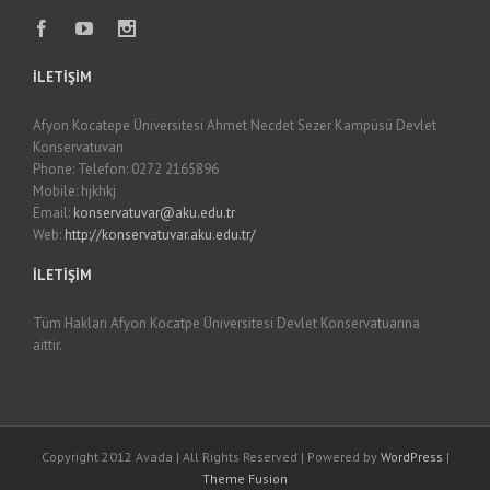
İLETIŞIM
Afyon Kocatepe Üniversitesi Ahmet Necdet Sezer Kampüsü Devlet
Konservatuvarı
Phone: Telefon: 0272 2165896
Mobile: hjkhkj
Email:
konservatuvar@aku.edu.tr
Web:
http://konservatuvar.aku.edu.tr/
İLETIŞIM
Tüm Hakları Afyon Kocatpe Üniversitesi Devlet Konservatuarına
aittir.
Copyright 2012 Avada | All Rights Reserved | Powered by
WordPress
|
Theme Fusion